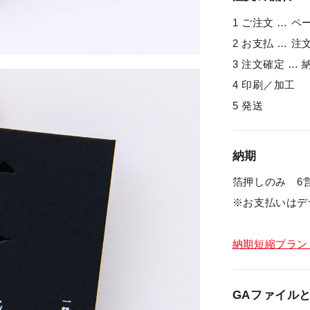
1 ご注文 … 
2 お支払 … 
3 注文確定 …
4 印刷／加工
5 発送
納期
箔押しのみ 6
※お支払いはデ
納期短縮プラン
GAファイル