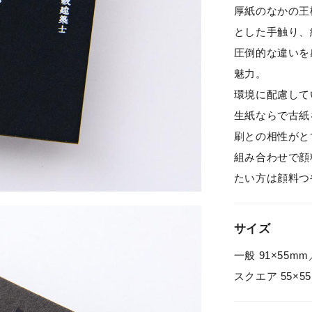
厚紙のなかの王
とした手触り、
圧倒的な違いを
魅力。
環境に配慮して
生紙ならで古紙
刷との相性がと
組み合わせで顔
たい方は顔料つ
サイズ
一般 91×55mm
スクエア 55×