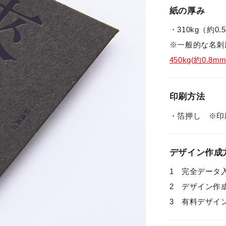
紙の厚み
・310kg（約0
※一般的な名刺厚
450kg(約0.8
印刷方法
・箔押し ※印
デザイン作成
1 完全データ入稿 I
2 デザイン
3 有料デザイ