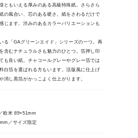
様ともいえる厚みのある高級特殊紙。さらさら
紙の風合い、芯のある硬さ。紙をさわるだけで
感じます。渋みのあるカラーバリエーションも
いる「GAグリーンエイド」シリーズの一つ。再
を含むナチュラルさも魅力のひとつ。箔押し印
ても良い紙。チャコールグレーやグレー箔では
料白箔を選ばれる方もいます。活版風に仕上げ
や消し黒箔がかっこよく仕上がります。
／欧米 89×51mm
55mm／サイズ指定