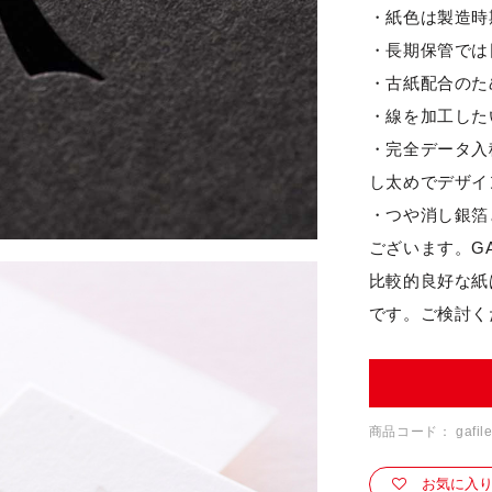
・紙色は製造時
・長期保管では
・古紙配合のた
・線を加工したい
・完全データ入
し太めでデザイ
・つや消し銀箔
ございます。G
比較的良好な紙
です。ご検討く
商品コード：
gafil
お気に入