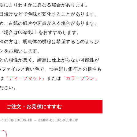
期によりわずかに異なる場合があります。
日焼けなどで色味が変化することがあります。
め、古紙の紙片や斑点が入る場合があります。
場合は0.3pt以上をおすすめします。
稿の方は、明朝体の横線は希望するものより少
ンをお願いします。
との相性が悪く、綺麗に仕上がらない可能性が
Aファイルと近い色で、つや消し銀箔との相性も
は
「ディープマット」
または
「カラープラン」
ださい。
ご注文・お見積にすすむ
e-b310g-1000b-1h ～ gafile-b310g-900b-8h
り