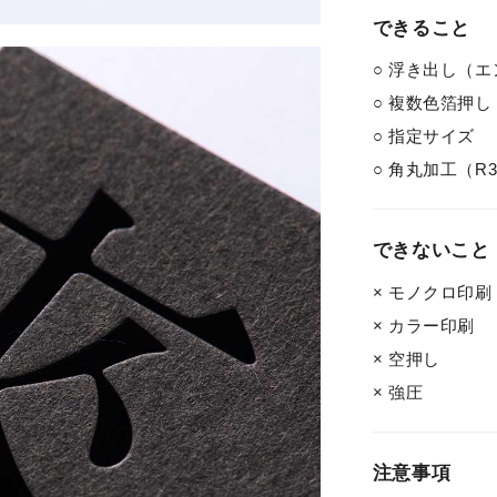
できること
○ 浮き出し（
○ 複数色箔押し
○ 指定サイズ
○ 角丸加工（R3 
できないこと
× モノクロ印
× カラー印刷
× 空押し
× 強圧
注意事項