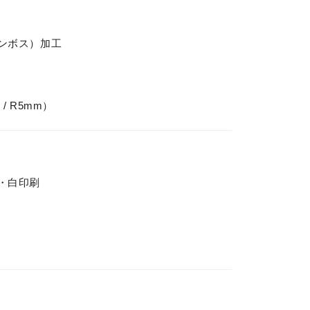
エンボス）加工
/ R5mm）
刷・白印刷