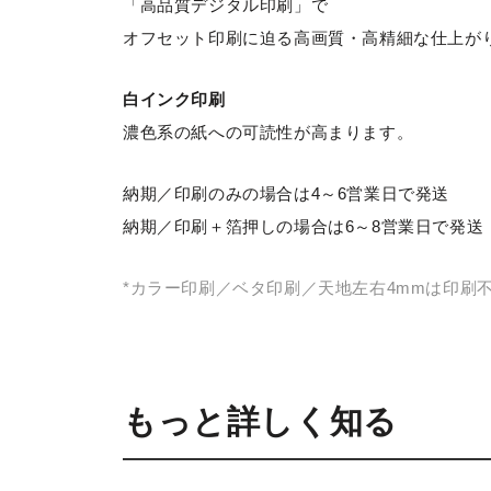
「高品質デジタル印刷」で
オフセット印刷に迫る高画質・高精細な仕上が
白インク印刷
濃色系の紙への可読性が高まります。
納期／印刷のみの場合は4～6営業日で発送
納期／印刷＋箔押しの場合は6～8営業日で発送
*カラー印刷／ベタ印刷／天地左右4mmは印刷
もっと詳しく知る