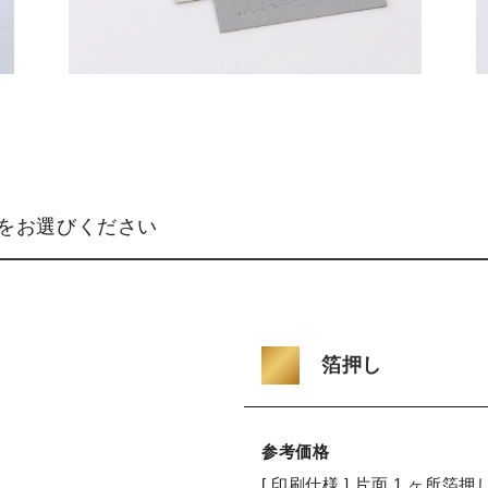
をお選びください
箔押し
参考価格
[ 印刷仕様 ] 片面 1 ヶ所箔押