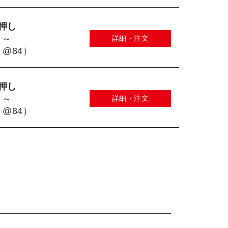
押し
 ～
詳細・注文
 @84）
押し
 ～
詳細・注文
 @84）