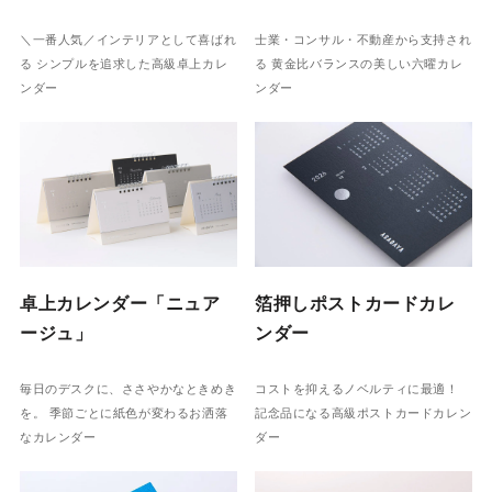
＼一番人気／インテリアとして喜ばれ
士業・コンサル・不動産から支持され
る シンプルを追求した高級卓上カレ
る 黄金比バランスの美しい六曜カレ
ンダー
ンダー
卓上カレンダー「ニュア
箔押しポストカードカレ
ージュ」
ンダー
毎日のデスクに、ささやかなときめき
コストを抑えるノベルティに最適！
を。 季節ごとに紙色が変わるお洒落
記念品になる高級ポストカードカレン
なカレンダー
ダー