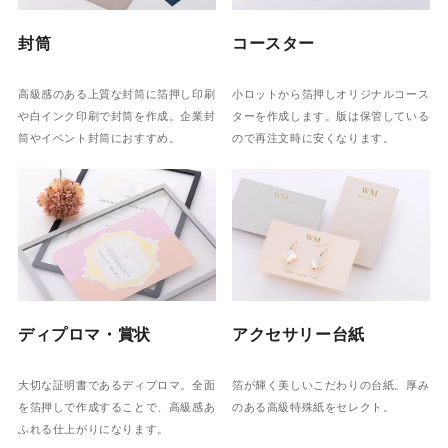
封筒
コースター
高級感のある上質な封筒に箔押し印刷
小ロットから箔押しオリジナルコース
や白インク印刷で封筒を作成。企業封
ターを作成します。版は保管している
筒やイベント封筒におすすめ。
ので再注文時に安くなります。
ディプロマ・賞状
アクセサリー台紙
大切な証明書であるディプロマ。全面
箔が輝く美しいこだわりの台紙。厚み
を箔押しで作成することで、高級感あ
のある高級特殊紙をセレクト。
ふれる仕上がりになります。