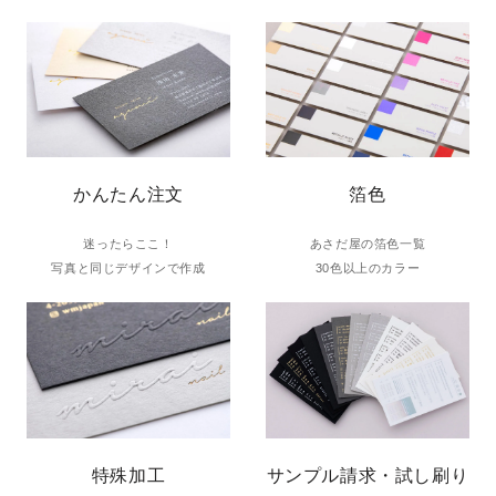
かんたん注文
箔色
迷ったらここ！
あさだ屋の箔色一覧
写真と同じデザインで作成
30色以上のカラー
特殊加工
サンプル請求・試し刷り