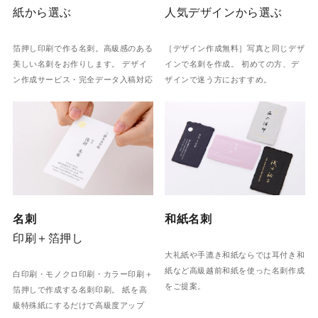
人気デザインから選ぶ
紙から選ぶ
［デザイン作成無料］写真と同じデザ
箔押し印刷で作る名刺。高級感のある
インで名刺を作成。 初めての方、デ
美しい名刺をお作りします。 デザイ
ザインで迷う方におすすめ。
ン作成サービス・完全データ入稿対応
名刺
和紙名刺
印刷＋箔押し
大礼紙や手漉き和紙ならでは耳付き和
紙など高級越前和紙を使った名刺作成
白印刷・モノクロ印刷・カラー印刷＋
をご提案。
箔押しで作成する名刺印刷。 紙を高
級特殊紙にするだけで高級度アップ