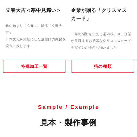
立春大吉＜寒中見舞い＞
企業が贈る「クリスマス
カード」
春の始まり「立春」に贈る「立春大
吉」
一年の感謝を伝える案内状。今、企業
日本文化を大切にした厄除けの風習を
が注目するお洒落なクリスマスカード
現代に残します
デザインが今年も揃いました
特殊加工一覧
箔の種類
Sample / Example
見本・製作事例