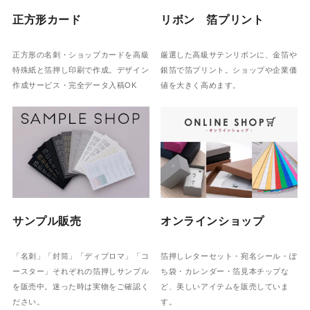
正方形カード
リボン 箔プリント
正方形の名刺・ショップカードを高級
厳選した高級サテンリボンに、金箔や
特殊紙と箔押し印刷で作成。デザイン
銀箔で箔プリント。ショップや企業価
作成サービス・完全データ入稿OK
値を大きく高めます。
サンプル販売
オンラインショップ
「名刺」「封筒」「ディプロマ」「コ
箔押しレターセット・宛名シール・ぽ
ースター」それぞれの箔押しサンプル
ち袋・カレンダー・箔見本チップな
を販売中。迷った時は実物をご確認く
ど、美しいアイテムを販売していま
ださい。
す。