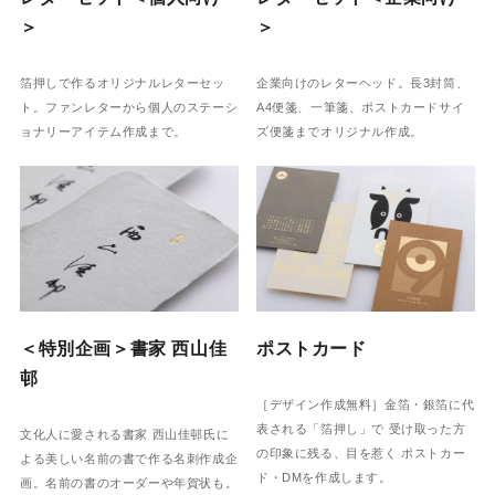
＞
＞
箔押しで作るオリジナルレターセッ
企業向けのレターヘッド。長3封筒、
ト。ファンレターから個人のステーシ
A4便箋、一筆箋、ポストカードサイ
ョナリーアイテム作成まで。
ズ便箋までオリジナル作成。
＜特別企画＞書家 西山佳
ポストカード
邨
［デザイン作成無料］金箔・銀箔に代
表される「箔押し」で 受け取った方
文化人に愛される書家 西山佳邨氏に
の印象に残る、目を惹く ポストカー
よる美しい名前の書で作る名刺作成企
ド・DMを作成します。
画。名前の書のオーダーや年賀状も。