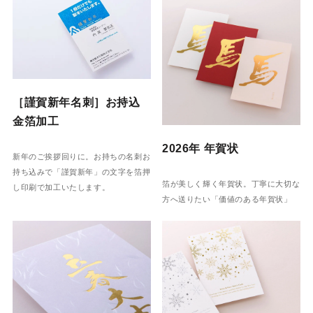
［謹賀新年名刺］お持込
金箔加工
2026年 年賀状
新年のご挨拶回りに。お持ちの名刺お
持ち込みで「謹賀新年」の文字を箔押
箔が美しく輝く年賀状。丁寧に大切な
し印刷で加工いたします。
方へ送りたい「価値のある年賀状」