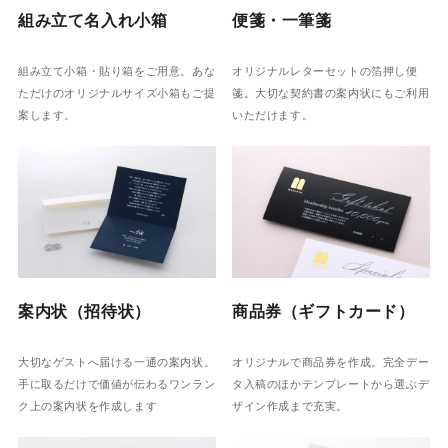
組み立て名入れ小箱
便箋・一筆箋
組み立て小箱・貼り箱をご用意。あな
オリジナルレターセットの箔押し便
ただけのオリジナルサイズ小箱もご提
箋。大切な契約書の案内状にもご利用
案します。
いただけます。
案内状（招待状）
商品券（ギフトカード）
大切なゲストへ届ける一通の案内状。
オリジナルで商品券を作成。完全デー
手に取るだけで価値が伝わるワンラン
タ入稿のほかテンプレートから選ぶデ
ク上の案内状を作成します
ザイン作成まで充実。