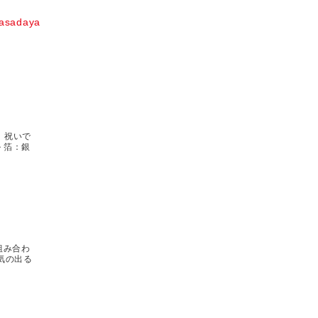
asadaya
）祝いで
 箔：銀
組み合わ
気の出る