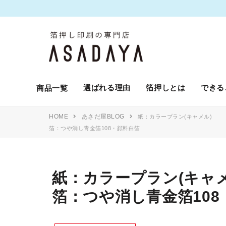
選ばれる理由
箔押しとは
できる
商品一覧
HOME
あさだ屋BLOG
紙：カラープラン(キャメル)
箔：つや消し青金箔108・顔料白箔
紙：カラープラン(キャメ
箔：つや消し青金箔108