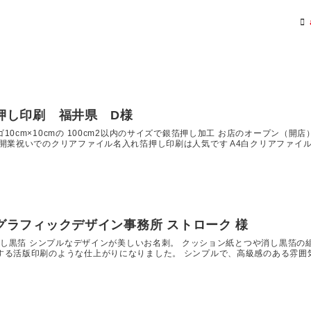
押し印刷 福井県 D様
0cm×10cmの 100cm2以内のサイズで銀箔押し加工 お店のオープン（開店
開業祝いでのクリアファイル名入れ箔押し印刷は人気です A4白クリアファイル
グラフィックデザイン事務所 ストローク 様
や消し黒箔 シンプルなデザインが美しいお名刺。 クッション紙とつや消し黒箔の
する活版印刷のような仕上がりになりました。 シンプルで、高級感のある雰囲