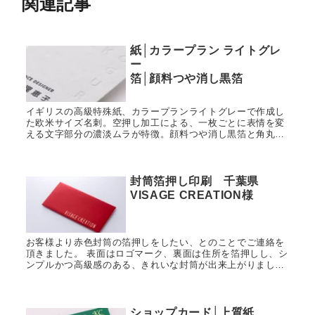
関連記事
紙│カラープラン ライトグレ
ー
箔│顔料つや消し黒箔
イギリスの高級特殊紙、カラープランライトグレーで作成し
た欧米サイズ名刺。空押し加工による、一枚ごとに表情を変
える文字部分の濃淡ムラが特徴。顔料つや消し黒箔と角丸加
工（5R）で洗練された印象に。手触りと特別感を重視した新
事業向け名刺の実績。
封筒箔押し印刷 千葉県
VISAGE CREATION様
お客様より赤色封筒の箔押しをしたい、とのことでご連絡を
頂きました。 表面はロゴマーク、裏面は住所を箔押しし、シ
ンプルかつ高級感のある、きれいな封筒が出来上がりまし
た。 美しい封筒制作に携わることが出来ました、Y様、誠に
ありがとうございま...
ショップカード│上質紙