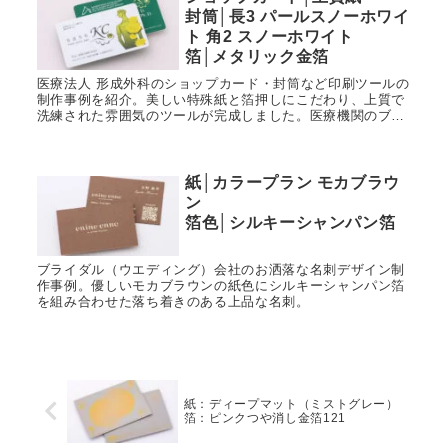
封筒│長3 パールスノーホワイ
ト 角2 スノーホワイト
箔│メタリック金箔
医療法人 形成外科のショップカード・封筒など印刷ツールの
制作事例を紹介。美しい特殊紙と箔押しにこだわり、上質で
洗練された雰囲気のツールが完成しました。医療機関のブラ
ンディングを強化する、上品で記憶に残るペーパーツールで
す。
紙│カラープラン モカブラウ
ン
箔色│シルキーシャンパン箔
ブライダル（ウエディング）会社のお洒落な名刺デザイン制
作事例。優しいモカブラウンの紙色にシルキーシャンパン箔
を組み合わせた落ち着きのある上品な名刺。
紙：ディープマット（ミストグレー）
箔：ピンクつや消し金箔121