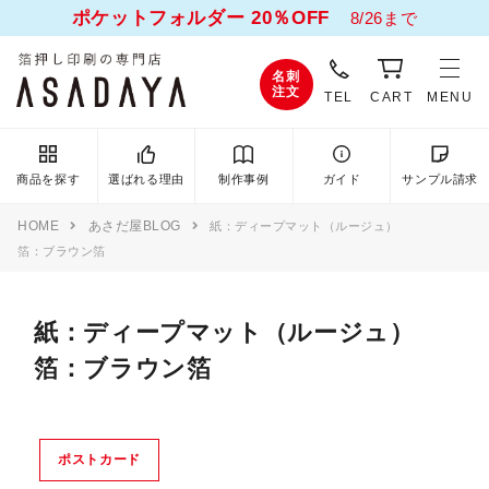
ポケットフォルダー 20％OFF
8/26まで
名刺
注文
TEL
CART
MENU
商品を探す
選ばれる理由
制作事例
ガイド
サンプル請求
HOME
あさだ屋BLOG
紙：ディープマット（ルージュ）
箔：ブラウン箔
紙：ディープマット（ルージュ）
箔：ブラウン箔
ポストカード