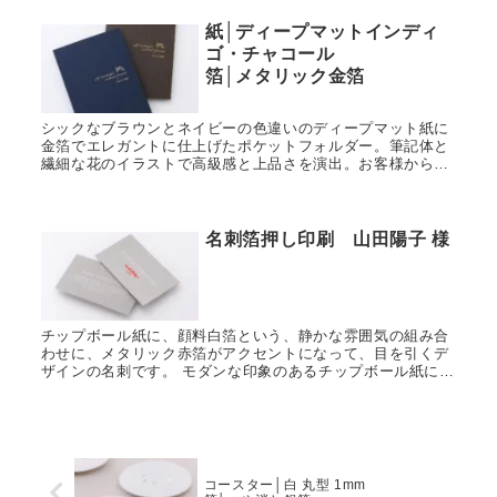
紙│ディープマットインディ
ゴ・チャコール
箔│メタリック金箔
シックなブラウンとネイビーの色違いのディープマット紙に
金箔でエレガントに仕上げたポケットフォルダー。筆記体と
繊細な花のイラストで高級感と上品さを演出。お客様からも
「高級感があって素敵」と好評。
名刺箔押し印刷 山田陽子 様
チップボール紙に、顔料白箔という、静かな雰囲気の組み合
わせに、メタリック赤箔がアクセントになって、目を引くデ
ザインの名刺です。 モダンな印象のあるチップボール紙に艶
のある赤が映える、かっこいい仕上がりとなりました。 サイ
ズは、通常の名刺よ...
コースター│白 丸型 1mm