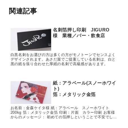
関連記事
名刺箔押し印刷 JIGURO
様 業種／バー・飲食店
白黒名刺をお選びの方は多くの方がモノトーンでセンスよく
デザインされます。あさだ屋でご提案している名刺は、白と
黒の紙を張り合わせた厚紙の名刺で高級感があります。
紙：アラベール(スノーホワイ
ト)
箔：メタリック金箔
お名前：金森ケイタ様 紙：アラベール スノーホワイト
200kg 箔：メタリック金箔 印刷：片面 カラー印刷 お客様
からのメッセージ： 初めての箔押しということで不安でした
が、 細い箇所も綺麗に表現していただき嬉しかったです。
イラス...