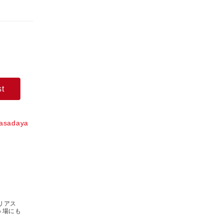
st
asadaya
リアス
う場にも