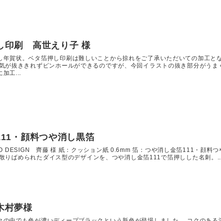
し印刷 高世えり子 様
し年賀状。ベタ箔押し印刷は難しいことから掠れをご了承いただいての加工と
空気が抜ききれずピンホールができるのですが、今回イラストの抜き部分がうま
工...
11・顔料つや消し黒箔
ITO DESIGN 齊藤 様 紙：クッション紙 0.6mm 箔：つや消し金箔111・顔料
m 散りばめられたダイス型のデザインを、つや消し金箔111で箔押しした名刺。..
木村夢様
クの中でも色が濃いディープブラックという新色が登場しました。 コクのある