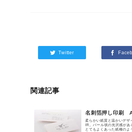
Twitter
Face
関連記事
名刺箔押し印刷 ATS
柔らかい紙質と温かいデザ
IR。パール状の光沢感が
とてもよくあった紙種のよう.