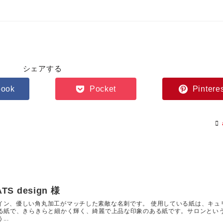
シェアする
book
Pocket
Pintere
 design 様
イン、優しい角丸加工がマッチした素敵な名刺です。 使用している紙は、キュ
ある紙で、きらきらと細かく輝く、綺麗で上品な印象のある紙です。サロンとい
..