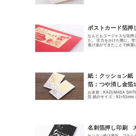
ポストカード箔押
なんともゴージャスな箔押
た。 圧力をかけた際に、
逃げ道ができたことで綺麗に加
紙：クッション紙
箔：つや消し金箔1
お名前：KAZUMASA SA
箔 紙のサイズ：91×55m
名刺箔押し印刷 
ケンラン紙は最近、ブラッ