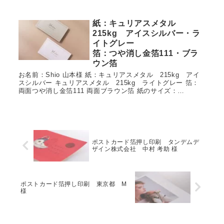
紙：キュリアスメタル
215kg アイスシルバー・ラ
イトグレー
箔：つや消し金箔111・ブラ
ウン箔
お名前：Shio 山本様 紙：キュリアスメタル 215kg アイ
スシルバー キュリアスメタル 215kg ライトグレー 箔：
両面つや消し金箔111 両面ブラウン箔 紙のサイズ：
91×55mm 担当者からのメッセージ： 上品な輝きの...
ポストカード箔押し印刷 タンデムデ
ザイン株式会社 中村 考助 様
ポストカード箔押し印刷 東京都 M
様