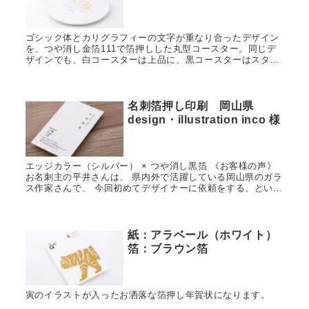
ゴシック体とカリグラフィーの文字が重なり合ったデザイン
を、つや消し金箔111で箔押しした丸型コースター。同じデ
ザインでも、白コースターは上品に、黒コースターはスタイ
リッシュに仕上がり、紙色の組み合わせで様々な雰囲気を楽
しめる。お客様も想像以上の美しさに大満足。
名刺箔押し印刷 岡山県
design・illustration inco 様
エッジカラー（シルバー） × つや消し黒箔 《お客様の声》
お名刺主の平井さんは、 県内外で活躍している岡山県のガラ
ス作家さんで、 今回初めてデザイナーに依頼をする、という
ことでご依頼いただきました。 平井さん自身のデザイン画
を...
紙：アラベール（ホワイト）
箔：ブラウン箔
寅のイラストが入ったお洒落な箔押し年賀状になります。