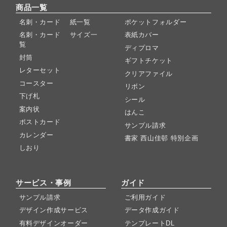
商品一覧
名刺・カード 紙一覧
ポケットフォルダー
名刺・カード サイズ一
表紙カバー
覧
ディプロマ
封筒
ギフトチケット
レターセット
クリアファイル
コースター
リボン
下げ札
シール
案内状
はんこ
ポストカード
サンプル請求
カレンダー
書家 西山佳邨 特別企画
しおり
サービス・事例
ガイド
サンプル請求
ご利用ガイド
デザイン作成サービス
データ作成ガイド
有料デザインオーダー
テンプレートDL