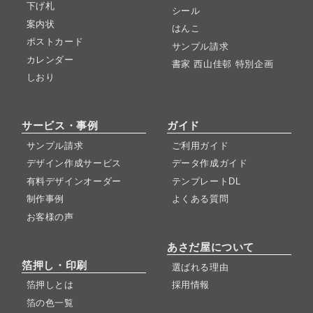
下げ札
シール
案内状
はんこ
ポストカード
サンプル請求
カレンダー
書家 西山佳邨 特別企画
しおり
サービス・事例
ガイド
サンプル請求
ご利用ガイド
デザイン作成サービス
データ作成ガイド
有料デザインオーダー
テンプレートDL
制作事例
よくある質問
お客様の声
あさだ屋について
箔押し・印刷
選ばれる理由
箔押しとは
採用情報
箔の色一覧