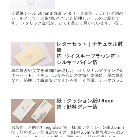
上質紙シール 50mm正方形 メタリック金箔 ラッピング用の
シールとして、ご依頼いただいた箔押しシールのご紹介で
す。 メタリック金箔が、とても美しく輝いています。 箔押
し印刷のシールは、高級感があり、様々な用途でご使用いた
だけま...
レターセット｜ナチュラル封
筒
箔│ウイスキーブラウン箔・
シルキーパイン箔
星の輝きや英文を繊細に表現した、オリジナルデザインのレ
ターセット。ナチュラルな色合いの封筒と便箋に、星の輝き
など、箔押しで繊細なデザインも美しく再現。テーマカラー
に合わせて箔色を選べる。
紙：クッション紙0.6mm
箔：顔料グレー箔
お名前：合同会社negla設計室 様 紙：クッション紙0.6mm
箔：顔料グレー箔 紙のサイズ：91×45.5mm 担当者からのメ