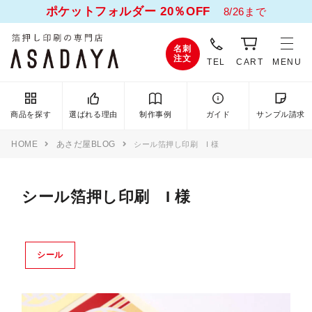
ポケットフォルダー 20％OFF
8/26まで
名刺
注文
TEL
CART
MENU
商品を探す
選ばれる理由
制作事例
ガイド
サンプル請求
HOME
あさだ屋BLOG
シール箔押し印刷 I 様
シール箔押し印刷 I 様
シール