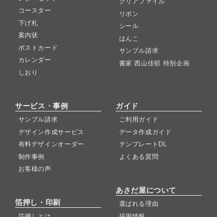
クリアファイル
コースター
リボン
下げ札
シール
案内状
はんこ
ポストカード
サンプル請求
カレンダー
書家 西山佳邨 特別企画
しおり
サービス・事例
ガイド
サンプル請求
ご利用ガイド
デザイン作成サービス
データ作成ガイド
有料デザインオーダー
テンプレートDL
制作事例
よくある質問
お客様の声
あさだ屋について
箔押し・印刷
選ばれる理由
箔押しとは
採用情報