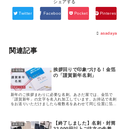
シェアする
Twitter
Facebook
Pocket
Pinterest
asadaya
関連記事
挨拶回りで印象づける！金箔
新着情報
の「謹賀新年名刺」
新年のご挨拶まわりに必要な名刺。あさだ屋では、金箔で
「謹賀新年」の文字を名入れ加工しています。お持込で名刺
をお送りいただけましたら複数名をあわせて同じ位置に箔押
し加工いたします。箔のついた名刺は、新年から縁起が良
い。と大切にされますのでおすすめです。
【終了しました】名刺・封筒
新着情報
22,000円以上ご注文の先着