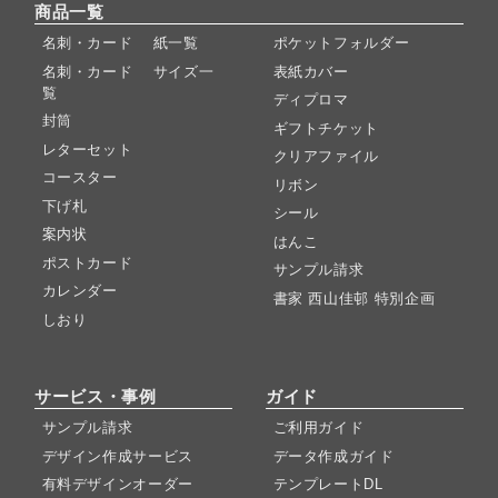
商品一覧
名刺・カード 紙一覧
ポケットフォルダー
名刺・カード サイズ一
表紙カバー
覧
ディプロマ
封筒
ギフトチケット
レターセット
クリアファイル
コースター
リボン
下げ札
シール
案内状
はんこ
ポストカード
サンプル請求
カレンダー
書家 西山佳邨 特別企画
しおり
サービス・事例
ガイド
サンプル請求
ご利用ガイド
デザイン作成サービス
データ作成ガイド
有料デザインオーダー
テンプレートDL