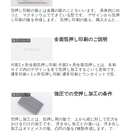
箔押し印刷の版とは金属の版のことをいいます。 具体的にゆ
うと、マグネシウムでできている型です。 デザインから箔押
し印刷の版を作成します。 箔押し印刷の版も、職人さんたち
が、かなり丁寧に作成しています。 最近では、細い線0.3pt
や、...
全面箔押し印刷のご説明
加工について
片面1ヶ所全面箔押し印刷 片面1ヶ所全面箔押しとは、名刺
サイズ内のデザインを全て箔押し加工するという意味です。
通常印刷＋1ヶ所箔押し印刷 通常印刷とワンポイントで箔押
し加工されたい方の仕様は下記のようになります。 両方とも
料金は...
強圧での空押し加工の条件
加工について
空押し加工とは、箔押し用の版で、上から紙に対して圧力を
かけるだけの加工です。 浮き出し加工との違いは、浮き出し
加工はオスとメスの版、凸凹の版を2種類作成します。です