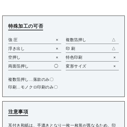
特殊加工の可否
強 圧
×
複数箔押し
△
浮き出し
×
印 刷
△
空押し
×
特色印刷
×
両面箔押し
◯
変形サイズ
×
複数箔押し…落款のみ〇
印刷…モノクロ印刷のみ〇
注意事項
耳付き和紙は、手漉きとなり一枚一枚形が異なるため、印