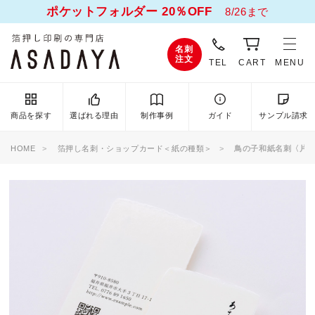
ポケットフォルダー 20％OFF
8/26まで
名刺
注文
TEL
CART
MENU
商品を探す
選ばれる理由
制作事例
ガイド
サンプル請求
HOME
箔押し名刺・ショップカード＜紙の種類＞
鳥の子和紙名刺〈片