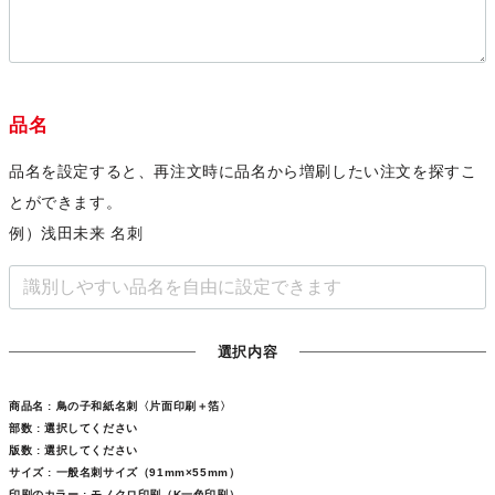
品名
品名を設定すると、再注文時に品名から増刷したい注文を探すこ
とができます。
例）浅田未来 名刺
選択内容
商品名 :
鳥の子和紙名刺〈片面印刷＋箔〉
部数 :
選択してください
版数 :
選択してください
サイズ :
一般名刺サイズ（91mm×55mm）
印刷のカラー :
モノクロ印刷（K一色印刷）