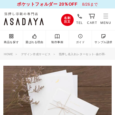
ポケットフォルダー 20％OFF
8/26まで
名刺
注文
TEL
CART
MENU
商品を探す
選ばれる理由
制作事例
ガイド
サンプル請求
HOME
デザイン作成サービス
箔押し名入れレターセット-金の羽-