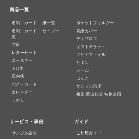
商品一覧
名刺・カード 紙一覧
ポケットフォルダー
名刺・カード サイズ一
表紙カバー
覧
ディプロマ
封筒
ギフトチケット
レターセット
クリアファイル
コースター
リボン
下げ札
シール
案内状
はんこ
ポストカード
サンプル請求
カレンダー
書家 西山佳邨 特別企画
しおり
サービス・事例
ガイド
サンプル請求
ご利用ガイド