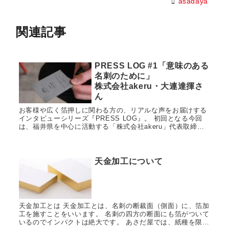
asadaya
関連記事
PRESS LOG #1「意味のある
名刺のために」
株式会社akeru・大連達揮さ
ん
お客様や広く箔押しに関わる方の、リアルな声をお届けする
インタビューシリーズ『PRESS LOG』。 初回となる今回
は、福井県を中心に活動する「株式会社akeru」代表取締役
の大連達揮さんを取材しました。あさだ屋で「箔押し名刺」
を選んだ理由や、社員名刺を作る際のこだわりをお話しして
いただいています。
天金加工について
天金加工とは 天金加工とは、名刺の断裁面（側面）に、箔加
工を施すことをいいます。 名刺の四方の断面にも箔がついて
いるのでインパクトは絶大です。 あさだ屋では、紙種を限定