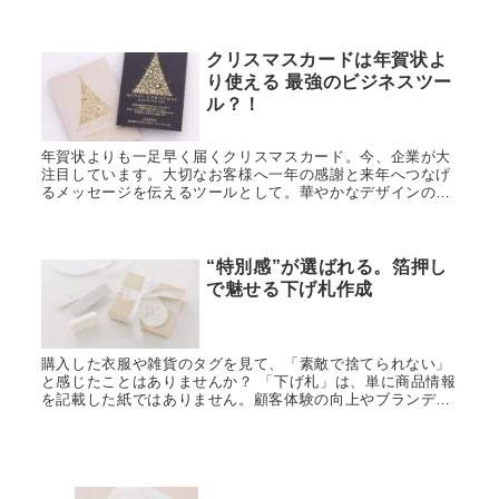
して商品をご用意しています。 ※ご指定の紙への天金加工は
受付終了しまし...
クリスマスカードは年賀状よ
り使える 最強のビジネスツー
ル？！
年賀状よりも一足早く届くクリスマスカード。今、企業が大
注目しています。大切なお客様へ一年の感謝と来年へつなげ
るメッセージを伝えるツールとして。華やかなデザインのク
リスマスカードは師走時の慌ただしさをホッと和ませてくれ
ます。箔押し印刷で作るお洒落なクリスマスカードで差をつ
けてみてはいかがでしょうか。
“特別感”が選ばれる。箔押し
で魅せる下げ札作成
購入した衣服や雑貨のタグを見て、「素敵で捨てられない」
と感じたことはありませんか？ 「下げ札」は、単に商品情報
を記載した紙ではありません。顧客体験の向上やブランディ
ングといった点で、高い効果が期待できるアイテムです。商
品やブランドをより...