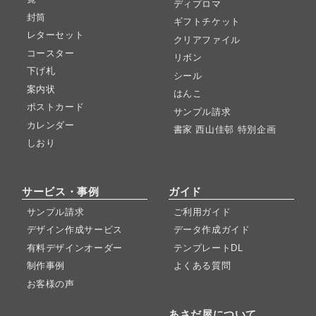
ディプロマ
封筒
ギフトチケット
レターセット
クリアファイル
コースター
リボン
下げ札
シール
案内状
はんこ
ポストカード
サンプル請求
カレンダー
書家 西山佳邨 特別企画
しおり
サービス・事例
ガイド
サンプル請求
ご利用ガイド
デザイン作成サービス
データ作成ガイド
有料デザインオーダー
テンプレートDL
制作事例
よくある質問
お客様の声
あさだ屋について