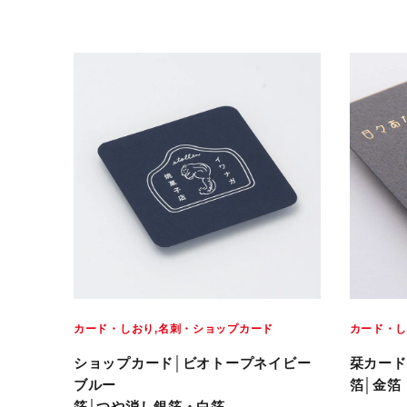
カード・しおり
名刺・ショップカード
カード・
ショップカード│ビオトープネイビー
栞カード
ブルー
箔│金箔
箔│つや消し銀箔・白箔