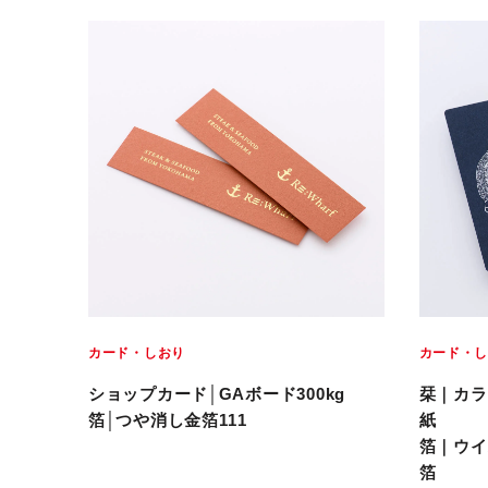
カード・しおり
カード・
ショップカード│GAボード300kg
栞｜カラ
箔│つや消し金箔111
紙
箔｜ウイ
箔