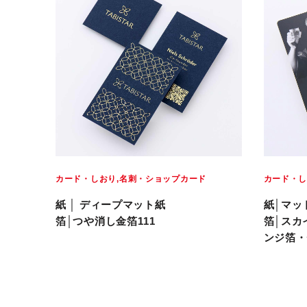
カード・しおり
名刺・ショップカード
カード・
紙 │ ディープマット紙
紙│マッ
箔│つや消し金箔111
箔│スカ
ンジ箔・