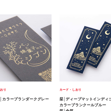
しおり
カード・しおり
│カラープランダークグレー
栞│ディープマットインディ
カラープランクールブルー
箔│金箔