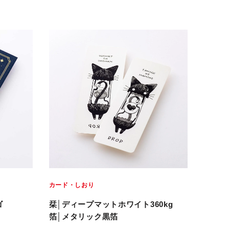
カード・しおり
ゴ
栞│ディープマットホワイト360kg
箔│メタリック黒箔