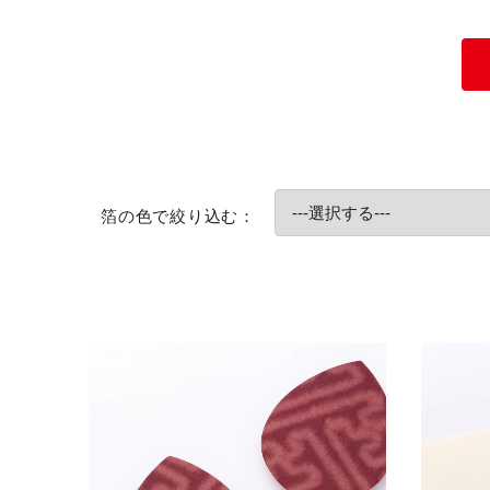
全てを表示
箔の色で絞り込む
：
名刺・ショップカード
コースター
下げ札・タグ