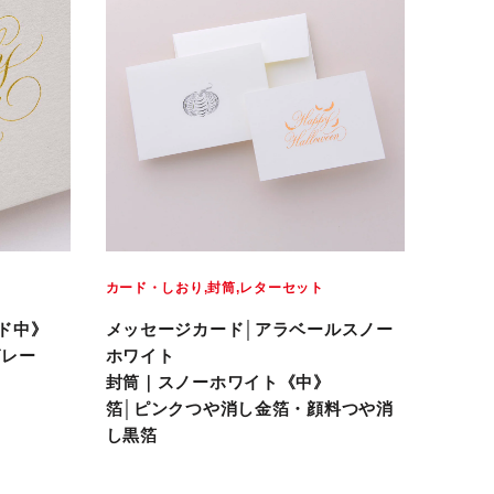
カード・しおり
封筒
レターセット
ド中》
メッセージカード│アラベールスノー
グレー
ホワイト
封筒｜スノーホワイト《中》
箔│ピンクつや消し金箔・顔料つや消
し黒箔