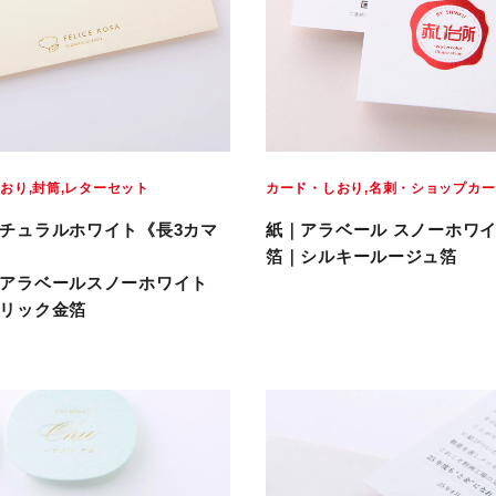
しおり
封筒
レターセット
カード・しおり
名刺・ショップカー
チュラルホワイト《長3カマ
紙｜アラベール スノーホワ
箔｜シルキールージュ箔
アラベールスノーホワイト
リック金箔