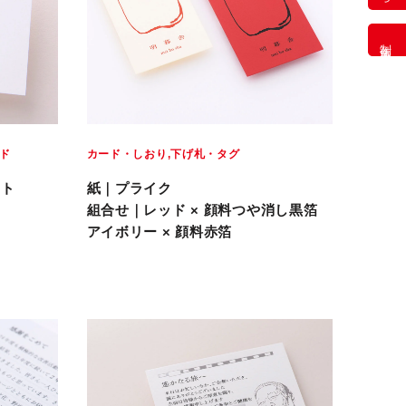
制作事例
ド
カード・しおり
下げ札・タグ
イト
紙｜プライク
組合せ｜レッド × 顔料つや消し黒箔
アイボリー × 顔料赤箔