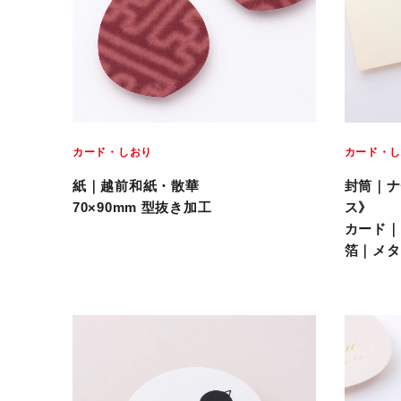
カード・しおり
カード・
紙｜越前和紙・散華
封筒｜ナ
70×90mm 型抜き加工
ス》
カード｜
箔｜メタ