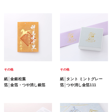
下げ札・タグ
アクセサリー台紙
ファイル・カバー
その他
特殊加工
その他
その他
紙│金銀松葉
紙│タント ミントグレー
箔│金箔・つや消し銀箔
箔│つや消し金箔111