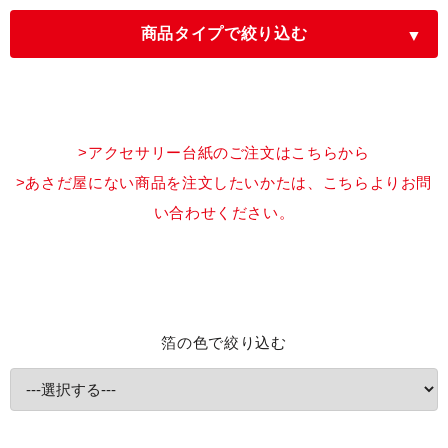
商品タイプで絞り込む
全てを表示
案内状・招待状
>アクセサリー台紙のご注文はこちらから
>あさだ屋にない商品を注文したいかたは、こちらよりお問
ディプロマ
カード・しおり
い合わせください。
名刺・ショップカード
封筒
レターセット
ポストカード
箔の色で絞り込む
コースター
シール
クリアファイル
ポケットフォルダー