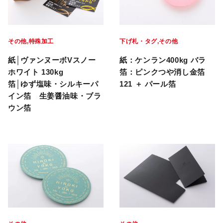
その他
特殊加工
下げ札・タグ
その他
紙│ヴァンヌーボVスノー
紙：ケンラン400kg バラ
ホワイト 130kg
箔：ピンクつや消し金箔
箔│ゆず塩味・シルキーパ
121 ＋ パール箔
イン箔 生姜醤油味・ブラ
ウン箔