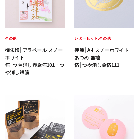
その他
レターセット
その他
御朱印│アラベール スノー
便箋│A4 スノーホワイト
ホワイト
あつめ 無地
箔│つや消し赤金箔101・つ
箔│つや消し金箔111
や消し銀箔