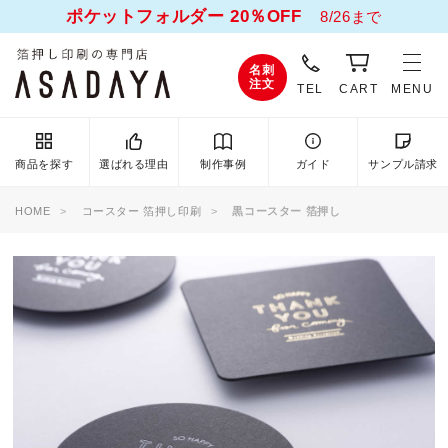
ポケットフォルダー 20％OFF
8/26まで
名刺
注文
TEL
CART
MENU
商品を探す
選ばれる理由
制作事例
ガイド
サンプル請求
HOME
コースター 箔押し印刷
黒コースター 箔押し