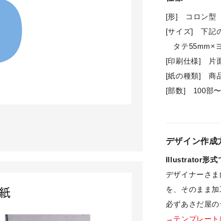
[形] コロン型
[サイズ] 下
タテ55mm×ヨ
[印刷仕様] 
[紙の種類] 
[部数] 100
デザイン作成
Illustrato
デザイナーさま向
を、そのまま加
必ずあさだ屋の
→テンプレート