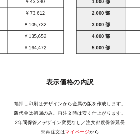
¥ 43,340
1,000 部
¥ 73,612
2,000 部
¥ 105,732
3,000 部
¥ 135,652
4,000 部
¥ 164,472
5,000 部
表示価格の内訳
箔押し印刷はデザインから金属の版を作成します。
版代金は初回のみ。再注文時は安く仕上がります。
2年間保管／デザイン変更なし／注文都度保管延長
※再注文は
マイページ
から