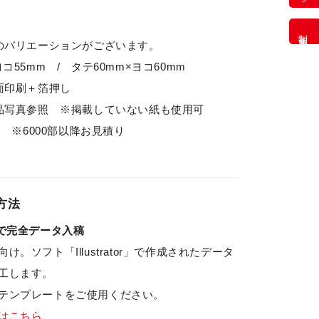
制作事例
記のバリエーションがございます。
コ55mm / タテ60mm×ヨコ60mm
片面印刷＋箔押し
商品写真参照 ※掲載していない紙も使用可
部〜 ※6000部以降お見積り
方法
r形式で完全データ入稿
け。ソフト「Illustrator」で作成されたデータ
工します。
テンプレートをご使用ください。
はこちら