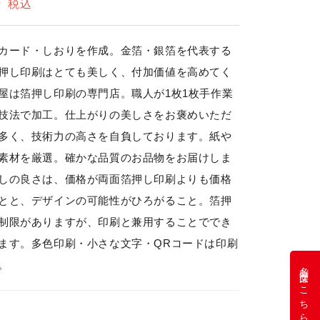
～
税込
カード・しおりを作成。金箔・銀箔を代表する
押し印刷はとても美しく、付加価値を高めてく
屋は箔押し印刷の専門店。職人が1枚1枚手作業
技法で加工。仕上がりの美しさをお褒めいただ
多く、技術力の高さを自負しております。紙や
素材を厳選。確かな品質のお品物をお届けしま
しの良さは、価格が両面箔押し印刷よりも価格
とと、デザインの可能性がひろがること。箔押
制限がありますが、印刷と兼用することででき
ます。多色印刷・小さな文字・QRコードは印刷
。
名刺注文はこちら