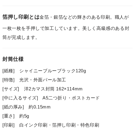
箔押し印刷とは
金箔・銀箔などの輝きのある印刷。職人が
一枚一枚を手押しで加工しています。美しく高級感のある封
筒が完成します。
封筒仕様
[紙種] シャイニーブルーブラック120g
[特徴] 光沢・外面パール加工
[サイズ] 洋2カマス封筒 162×114mm
[中に入るサイズ] A5二つ折り・ポストカード
[紙の厚み] 約0.15mm
[重さ] 約5g
[印刷] 白インク印刷・箔押し印刷・特色印刷