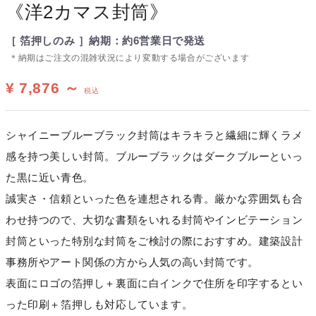
《洋2カマス封筒》
［ 箔押しのみ ］納期：約6営業日で発送
＊納期はご注文の混雑状況により変動する場合がございます
¥ 7,876 ～
税込
シャイニーブルーブラック封筒はキラキラと繊細に輝くラメ
感を持つ美しい封筒。ブルーブラックはダークブルーといっ
た黒に近い青色。
誠実さ・信頼といった色を連想される青。厳かな雰囲気も合
わせ持つので、大切な書類をいれる封筒やインビテーション
封筒といった特別な封筒をご検討の際におすすめ。建築設計
事務所やアート関係の方から人気の高い封筒です。
表面にロゴの箔押し＋裏面に白インクで住所を印字するとい
った印刷＋箔押しも対応しています。