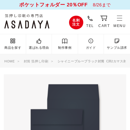
ポケットフォルダー 20％OFF
8/26まで
名刺
注文
TEL
CART
MENU
商品を探す
選ばれる理由
制作事例
ガイド
サンプル請求
HOME
封筒 箔押し印刷
シャイニーブルーブラック封筒《洋2カマス封