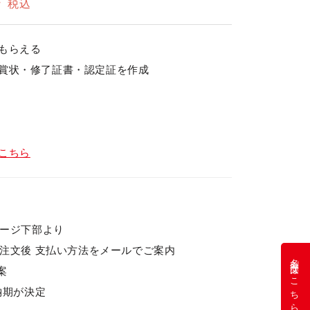
～
税込
もらえる
賞状・修了証書・認定証を作成
こちら
ページ下部より
… 注文後 支払い方法をメールでご案内
名刺注文はこちら
案
 納期が決定