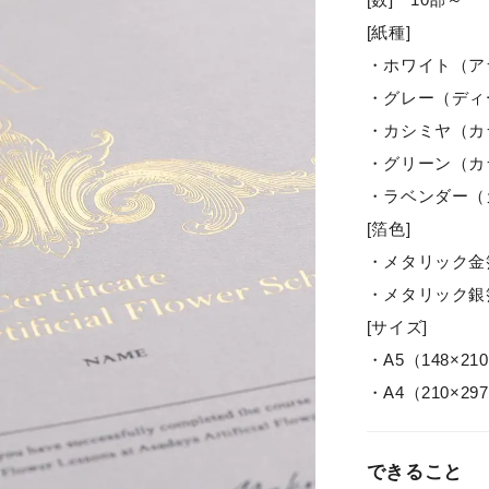
[紙種]
・ホワイト（アラ
・グレー（ディー
・カシミヤ（カラ
・グリーン（カラ
・ラベンダー（カ
[箔色]
・メタリック金
・メタリック銀
[サイズ]
・A5（148×21
・A4（210×29
できること