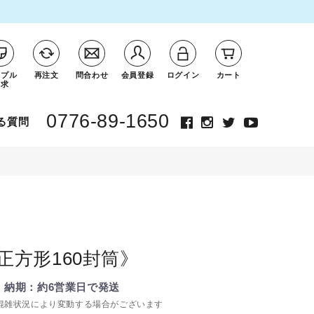
ンプル
再注文
問合わせ
会員登録
ログイン
カート
請求
0776-89-1650
る質問
正方形160封筒》
 ］納期：約6営業日で発送
混雑状況により変動する場合がございます