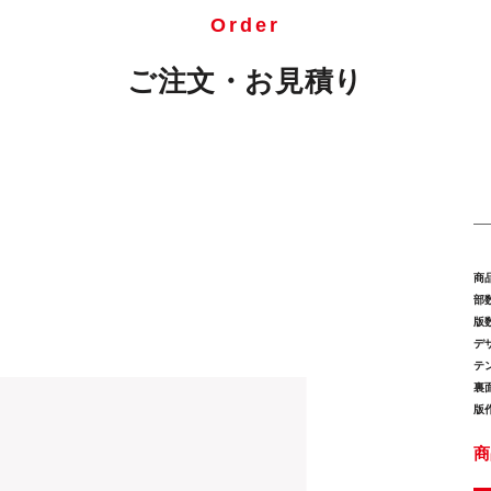
Order
ご注文・お見積り
商
部数
版数
デ
テ
裏
版
商