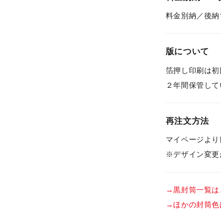
料金別納／後納
版について
箔押し印刷は初
２年間保管して
再注文方法
マイページより
※デザイン変更
→黒封筒一覧は
→ほかの封筒色