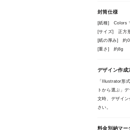
封筒仕様
[紙種] Color
[サイズ] 正方形1
[紙の厚み] 約0
[重さ] 約8g
デザイン作成
「Illustra
トから選ぶ」デ
文時、デザイン
さい。
料金別納マー