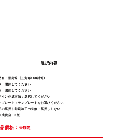
選択内容
品名 :
黒封筒《正方形160封筒》
 :
選択してください
 :
選択してください
ザイン作成方法 :
選択してください
ンプレート :
テンプレートをお選びください
面の箔押し印刷加工の有無 :
箔押ししない
作成代金 :
0版
品価格：
未確定