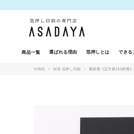
選ばれる理由
箔押しとは
できる
商品一覧
HOME
封筒 箔押し印刷
黒封筒《正方形160封筒》