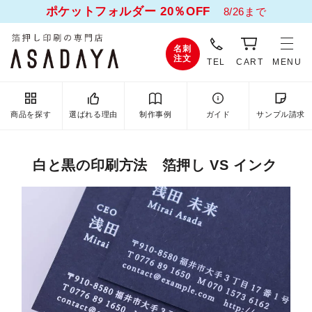
ポケットフォルダー 20％OFF
8/26まで
名刺
注文
TEL
CART
MENU
商品を探す
選ばれる理由
制作事例
ガイド
サンプル請求
白と黒の印刷方法 箔押し VS インク