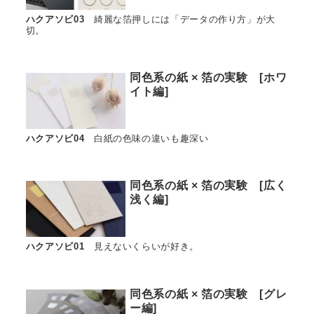
ハクアソビ03
綺麗な箔押しには「データの作り方」が大
切。
同色系の紙 × 箔の実験 [ホワ
イト編]
ハクアソビ04
白紙の色味の違いも趣深い
同色系の紙 × 箔の実験 [広く
浅く編]
ハクアソビ01
見えないくらいが好き。
同色系の紙 × 箔の実験 [グレ
ー編]