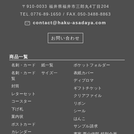
〒910-0033 福井県福井市三郎丸4丁目204
TEL.0776-89-1650 / FAX.050-3488-8863
contact@haku-asadaya.com
お問い合わせ
商品一覧
名刺・カード 紙一覧
ポケットフォルダー
名刺・カード サイズ一
表紙カバー
覧
ディプロマ
封筒
ギフトチケット
レターセット
クリアファイル
コースター
リボン
下げ札
シール
案内状
はんこ
ポストカード
サンプル請求
カレンダー
書家 西山佳邨 特別企画