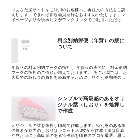
旧あさだ屋サイトをご利用のお客様へ、再注文の方法をご説
明します。できれば新規会員登録をおすすめいたします。マ
イページより今後再注文がワンクリックでご利用いただけま
す。もちろん今までのメールにご連絡をいただく形でも問題
ございません。
料金別納郵便（年賀）の版に
ついて
年賀状の料金別納マークの箔押し 年賀状の表面に、料金別納
マークの箔押のご依頼が増えております。 あさだ屋では、お
客様での版代金の負担を軽減するために、料金別納郵便の版
をご用意いたしております。 通常4400円かかるところが0円
となりますので...
シンプルで高級感のあるオリ
ジナル栞（しおり）を箔押し
で作成
オリジナルの栞を箔押し印刷で作成します。特別感のある箔
の輝きが魅力のしおりは小ロット100枚から作成！紙は質感
や見た目にも高級感のある特殊紙を印刷のプロが厳選。思わ